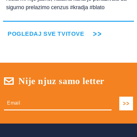
sigurno prelazimo cenzus #kradja #blato
POGLEDAJ SVE TVITOVE
Nije njuz samo letter