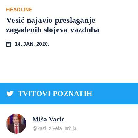
HEADLINE
Vesić najavio preslaganje
zagađenih slojeva vazduha
14. JAN. 2020.
TVITOVI POZNATIH
Miša Vacić
@kazi_zivela_srbija