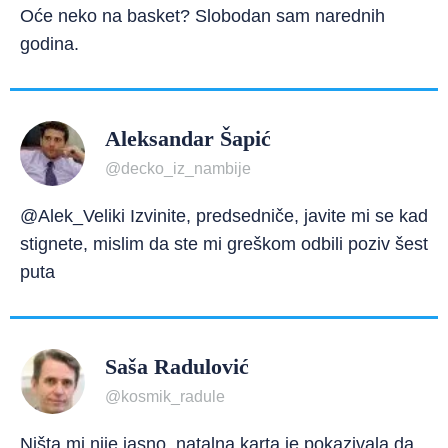
Oće neko na basket? Slobodan sam narednih
godina.
Aleksandar Šapić
@decko_iz_nambije
@Alek_Veliki Izvinite, predsedniče, javite mi se kad
stignete, mislim da ste mi greškom odbili poziv šest
puta
Saša Radulović
@kosmik_radule
Ništa mi nije jasno, natalna karta je pokazivala da