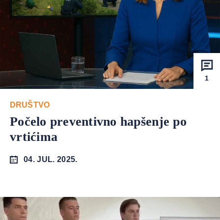
1
DRUŠTVO
Počelo preventivno hapšenje po
vrtićima
04. JUL. 2025.