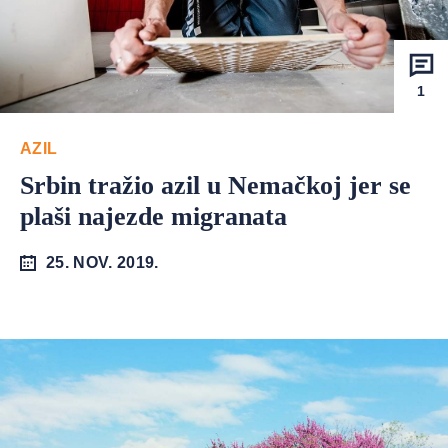
1
AZIL
Srbin tražio azil u Nemačkoj jer se
plaši najezde migranata
25. NOV. 2019.