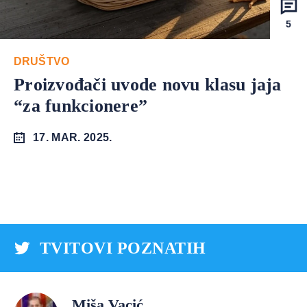
5
DRUŠTVO
Proizvođači uvode novu klasu jaja
“za funkcionere”
17. MAR. 2025.
TVITOVI POZNATIH
Miša Vacić