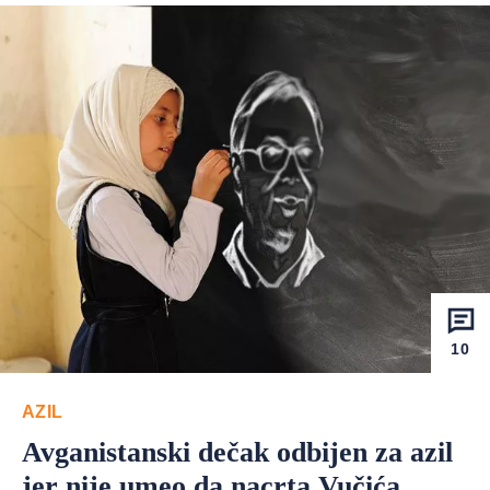
10
AZIL
Avganistanski dečak odbijen za azil
jer nije umeo da nacrta Vučića