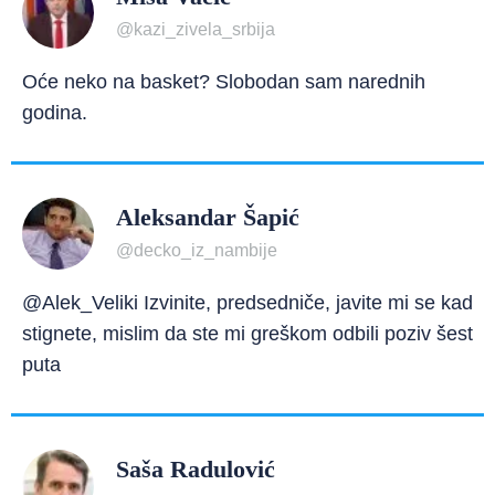
@kazi_zivela_srbija
Oće neko na basket? Slobodan sam narednih
godina.
Aleksandar Šapić
@decko_iz_nambije
@Alek_Veliki Izvinite, predsedniče, javite mi se kad
stignete, mislim da ste mi greškom odbili poziv šest
puta
Saša Radulović