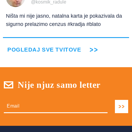
@kosmik_radule
Ništa mi nije jasno, natalna karta je pokazivala da
sigurno prelazimo cenzus #kradja #blato
POGLEDAJ SVE TVITOVE
Nije njuz samo letter