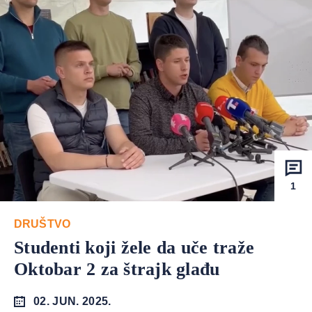
1
DRUŠTVO
Studenti koji žele da uče traže
Oktobar 2 za štrajk glađu
02. JUN. 2025.