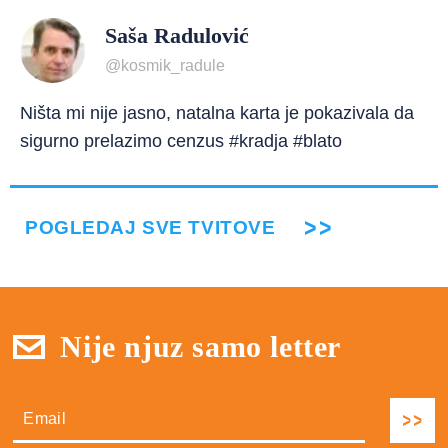
Saša Radulović
@kosmik_radule
Ništa mi nije jasno, natalna karta je pokazivala da
sigurno prelazimo cenzus #kradja #blato
POGLEDAJ SVE TVITOVE
Nije njuz samo letter