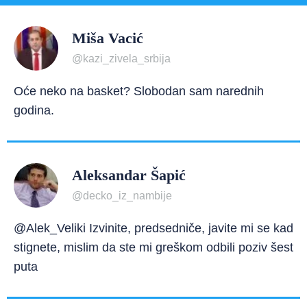
Miša Vacić
@kazi_zivela_srbija
Oće neko na basket? Slobodan sam narednih
godina.
Aleksandar Šapić
@decko_iz_nambije
@Alek_Veliki Izvinite, predsedniče, javite mi se kad
stignete, mislim da ste mi greškom odbili poziv šest
puta