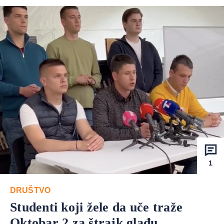
1
DRUŠTVO
Studenti koji žele da uče traže
Oktobar 2 za štrajk glađu