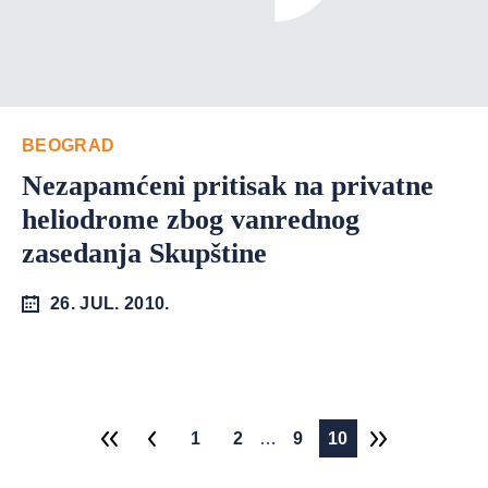
BEOGRAD
Nezapamćeni pritisak na privatne
heliodrome zbog vanrednog
zasedanja Skupštine
26. JUL. 2010.
1
2
…
9
10