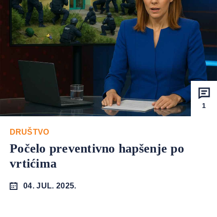
1
DRUŠTVO
Počelo preventivno hapšenje po
vrtićima
04. JUL. 2025.