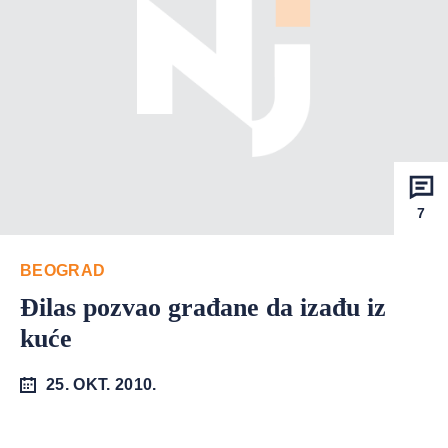
7
BEOGRAD
Đilas pozvao građane da izađu iz
kuće
25. OKT. 2010.