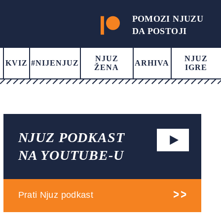
POMOZI NJUZU
DA POSTOJI
NJUZ
NJUZ
KVIZ
#NIJENJUZ
ARHIVA
ŽENA
IGRE
NJUZ PODKAST
NA YOUTUBE-U
Prati Njuz podkast