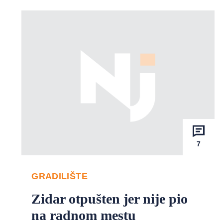
7
GRADILIŠTE
Zidar otpušten jer nije pio
na radnom mestu