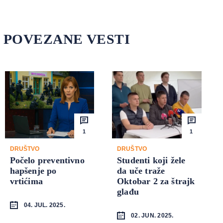
POVEZANE VESTI
1
1
DRUŠTVO
DRUŠTVO
Počelo preventivno
Studenti koji žele
hapšenje po
da uče traže
vrtićima
Oktobar 2 za štrajk
glađu
04. JUL. 2025.
02. JUN. 2025.