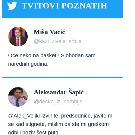
TVITOVI POZNATIH
Miša Vacić
@kazi_zivela_srbija
Oće neko na basket? Slobodan sam
narednih godina.
Aleksandar Šapić
@decko_iz_nambije
@Alek_Veliki Izvinite, predsedniče, javite mi
se kad stignete, mislim da ste mi greškom
odbili poziv šest puta