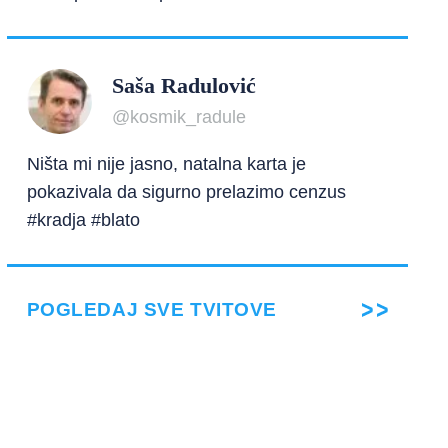
Saša Radulović
@kosmik_radule
Ništa mi nije jasno, natalna karta je
pokazivala da sigurno prelazimo cenzus
#kradja #blato
POGLEDAJ SVE TVITOVE