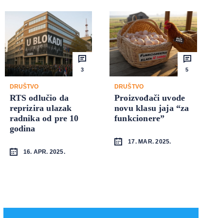
3
5
DRUŠTVO
DRUŠTVO
RTS odlučio da
Proizvođači uvode
reprizira ulazak
novu klasu jaja “za
radnika od pre 10
funkcionere”
godina
17. MAR. 2025.
16. APR. 2025.