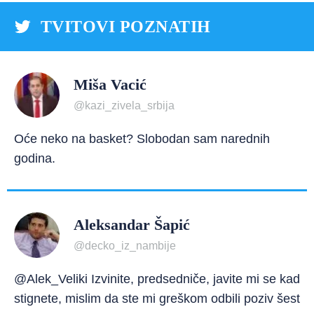
TVITOVI POZNATIH
Miša Vacić
@kazi_zivela_srbija
Oće neko na basket? Slobodan sam narednih
godina.
Aleksandar Šapić
@decko_iz_nambije
@Alek_Veliki Izvinite, predsedniče, javite mi se kad
stignete, mislim da ste mi greškom odbili poziv šest