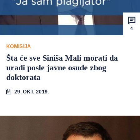
4
KOMISIJA
Šta će sve Siniša Mali morati da
uradi posle javne osude zbog
doktorata
29. OKT. 2019.