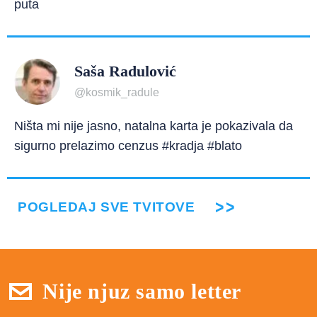
puta
Saša Radulović
@kosmik_radule
Ništa mi nije jasno, natalna karta je pokazivala da
sigurno prelazimo cenzus #kradja #blato
POGLEDAJ SVE TVITOVE
Nije njuz samo letter