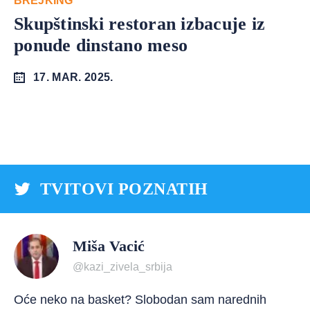
BREJKING
Skupštinski restoran izbacuje iz
ponude dinstano meso
17. MAR. 2025.
TVITOVI POZNATIH
Miša Vacić
@kazi_zivela_srbija
Oće neko na basket? Slobodan sam narednih