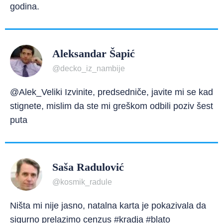
godina.
Aleksandar Šapić
@decko_iz_nambije
@Alek_Veliki Izvinite, predsedniče, javite mi se kad
stignete, mislim da ste mi greškom odbili poziv šest
puta
Saša Radulović
@kosmik_radule
Ništa mi nije jasno, natalna karta je pokazivala da
sigurno prelazimo cenzus #kradja #blato