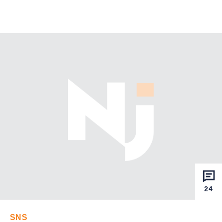
24
SNS