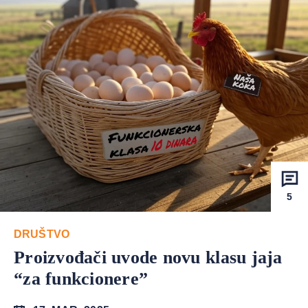
5
DRUŠTVO
Proizvođači uvode novu klasu jaja
“za funkcionere”