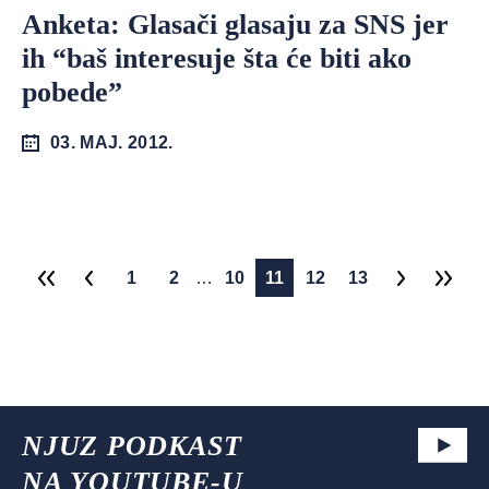
Anketa: Glasači glasaju za SNS jer
ih “baš interesuje šta će biti ako
pobede”
03. MAJ. 2012.
1
2
…
10
11
12
13
NJUZ PODKAST
NA YOUTUBE-U