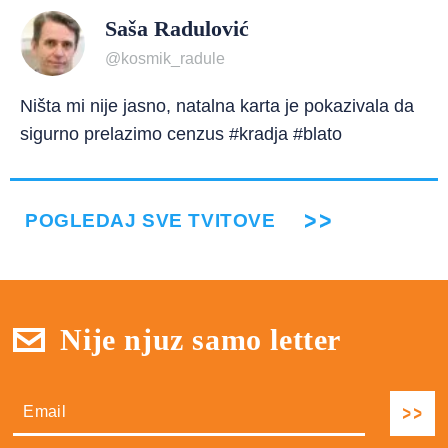
Saša Radulović
@kosmik_radule
Ništa mi nije jasno, natalna karta je pokazivala da
sigurno prelazimo cenzus #kradja #blato
POGLEDAJ SVE TVITOVE
Nije njuz samo letter