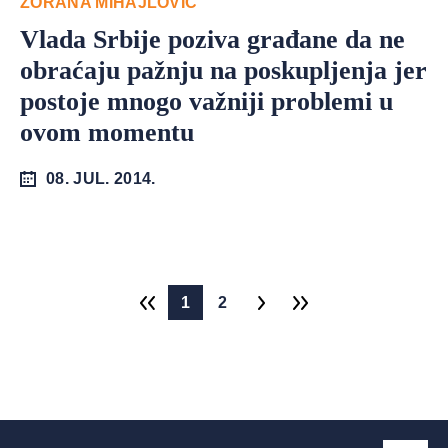
ZORANA MIHAJLOVIĆ
Vlada Srbije poziva građane da ne
obraćaju pažnju na poskupljenja jer
postoje mnogo važniji problemi u
ovom momentu
08. JUL. 2014.
1
2