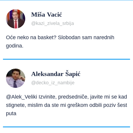
Miša Vacić
@kazi_zivela_srbija
Oće neko na basket? Slobodan sam narednih
godina.
Aleksandar Šapić
@decko_iz_nambije
@Alek_Veliki Izvinite, predsedniče, javite mi se kad
stignete, mislim da ste mi greškom odbili poziv šest
puta