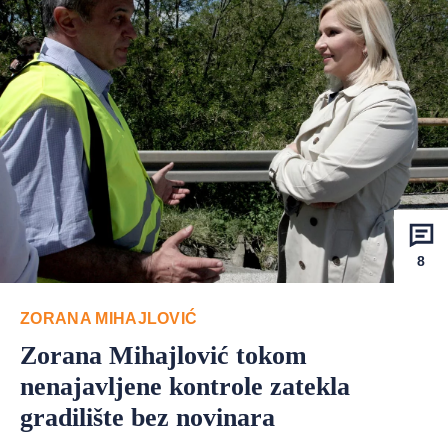
8
ZORANA MIHAJLOVIĆ
Zorana Mihajlović tokom
nenajavljene kontrole zatekla
gradilište bez novinara