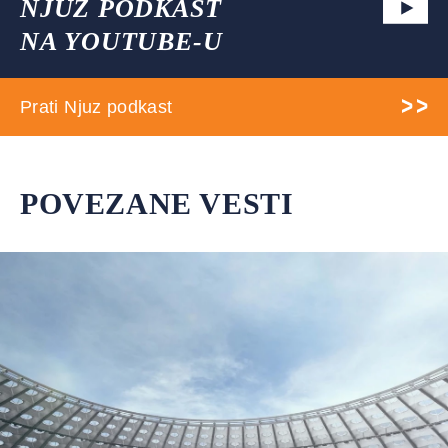
NJUZ PODKAST
NA YOUTUBE-U
Prati Njuz podkast
POVEZANE VESTI