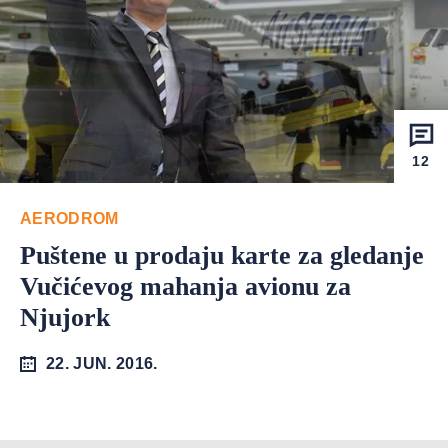
12
AERODROM
Puštene u prodaju karte za gledanje
Vučićevog mahanja avionu za
Njujork
22. JUN. 2016.