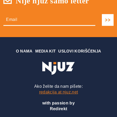
Nije njuz samo letter
О NAMA
MEDIA KIT
USLOVI KORIŠĆENJA
Ako želite da nam pišete:
redakcija at njuz.net
with passion by
Redirekt