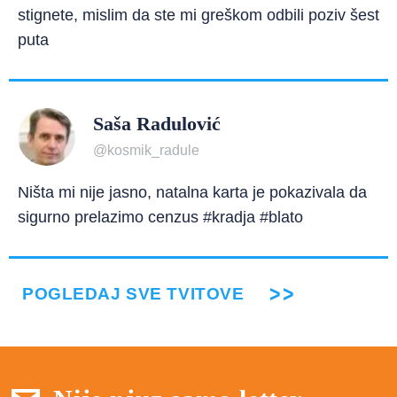
stignete, mislim da ste mi greškom odbili poziv šest
puta
Saša Radulović
@kosmik_radule
Ništa mi nije jasno, natalna karta je pokazivala da
sigurno prelazimo cenzus #kradja #blato
POGLEDAJ SVE TVITOVE