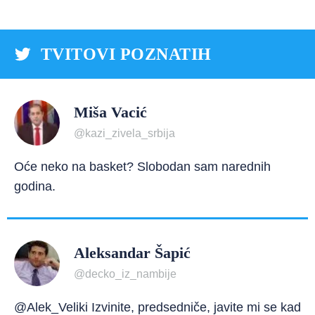
TVITOVI POZNATIH
Miša Vacić
@kazi_zivela_srbija
Oće neko na basket? Slobodan sam narednih
godina.
Aleksandar Šapić
@decko_iz_nambije
@Alek_Veliki Izvinite, predsedniče, javite mi se kad