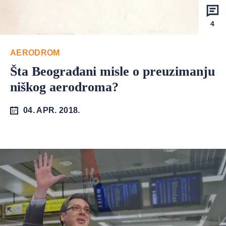
4
AERODROM
Šta Beograđani misle o preuzimanju
niškog aerodroma?
04. APR. 2018.