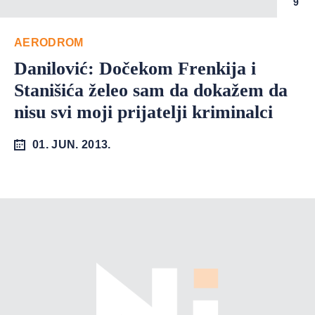
9
AERODROM
Danilović: Dočekom Frenkija i
Stanišića želeo sam da dokažem da
nisu svi moji prijatelji kriminalci
01. JUN. 2013.