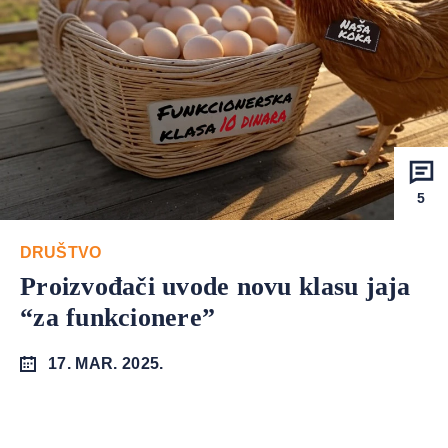
5
DRUŠTVO
Proizvođači uvode novu klasu jaja
“za funkcionere”
17. MAR. 2025.