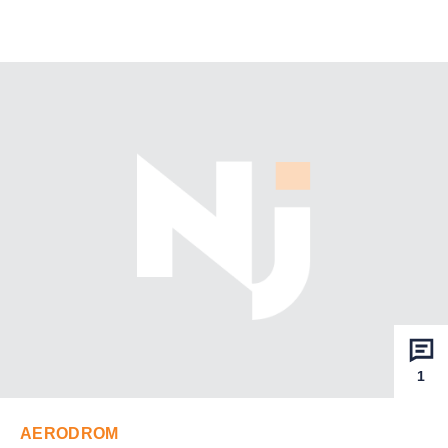
1
AERODROM