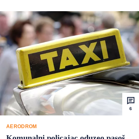
6
AERODROM
Komunalni policajac oduzeo pasoš