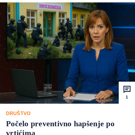
1
DRUŠTVO
Počelo preventivno hapšenje po
vrtićima