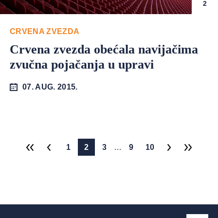
2
CRVENA ZVEZDA
Crvena zvezda obećala navijačima
zvučna pojačanja u upravi
07. AUG. 2015.
1
2
3
…
9
10