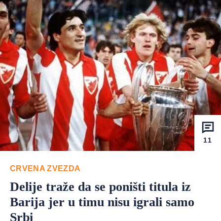
11
CRVENA ZVEZDA
Delije traže da se poništi titula iz
Barija jer u timu nisu igrali samo
Srbi