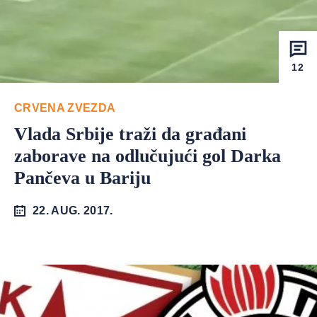
12
CRVENA ZVEZDA
Vlada Srbije traži da građani
zaborave na odlučujući gol Darka
Pančeva u Bariju
22. AUG. 2017.