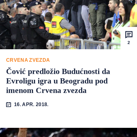
2
CRVENA ZVEZDA
Čović predložio Budućnosti da
Evroligu igra u Beogradu pod
imenom Crvena zvezda
16. APR. 2018.