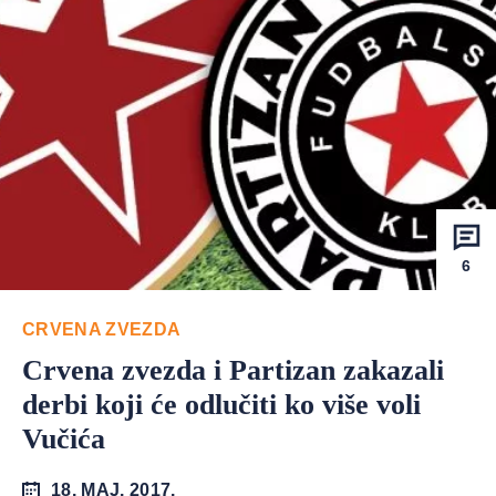
6
CRVENA ZVEZDA
Crvena zvezda i Partizan zakazali
derbi koji će odlučiti ko više voli
Vučića
18. MAJ. 2017.