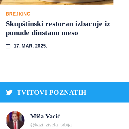
BREJKING
Skupštinski restoran izbacuje iz
ponude dinstano meso
17. MAR. 2025.
TVITOVI POZNATIH
Miša Vacić
@kazi_zivela_srbija