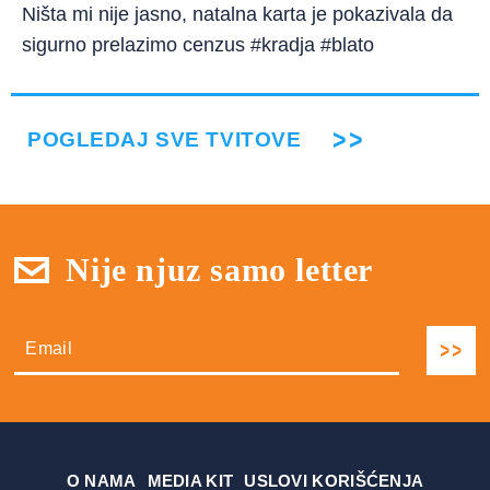
Ništa mi nije jasno, natalna karta je pokazivala da
sigurno prelazimo cenzus #kradja #blato
POGLEDAJ SVE TVITOVE
Nije njuz samo letter
О NAMA
MEDIA KIT
USLOVI KORIŠĆENJA