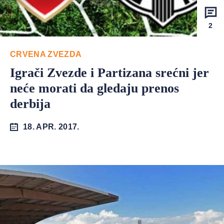
2
CRVENA ZVEZDA
Igrači Zvezde i Partizana srećni jer
neće morati da gledaju prenos
derbija
18. APR. 2017.