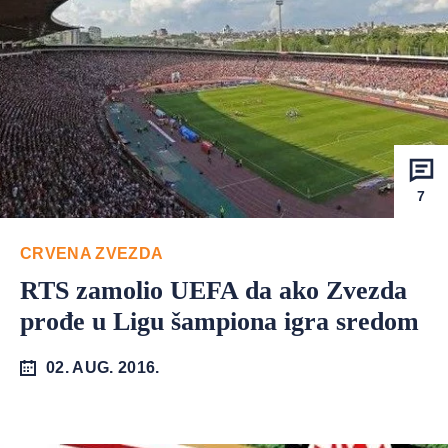
7
CRVENA ZVEZDA
RTS zamolio UEFA da ako Zvezda
prođe u Ligu šampiona igra sredom
02. AUG. 2016.