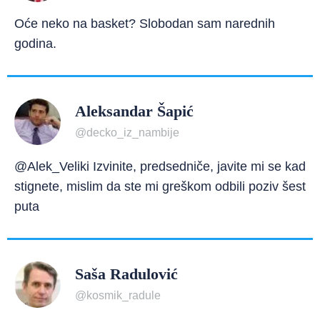
Oće neko na basket? Slobodan sam narednih
godina.
Aleksandar Šapić
@decko_iz_nambije
@Alek_Veliki Izvinite, predsedniče, javite mi se kad
stignete, mislim da ste mi greškom odbili poziv šest
puta
Saša Radulović
@kosmik_radule