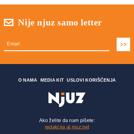
Nije njuz samo letter
О NAMA
MEDIA KIT
USLOVI KORIŠĆENJA
Ako želite da nam pišete:
redakcija at njuz.net