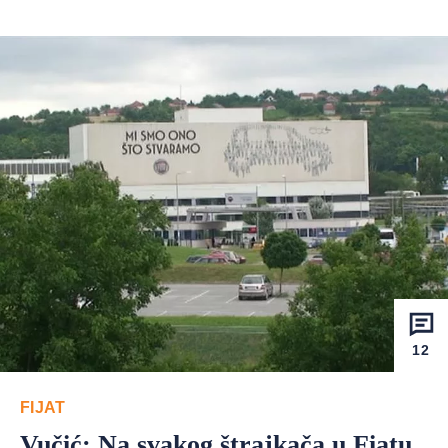
12
FIJAT
Vučić: Na svakog štrajkača u Fiatu