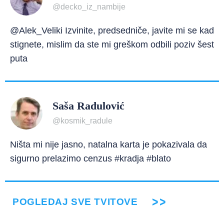
@decko_iz_nambije
@Alek_Veliki Izvinite, predsedniče, javite mi se kad
stignete, mislim da ste mi greškom odbili poziv šest
puta
Saša Radulović
@kosmik_radule
Ništa mi nije jasno, natalna karta je pokazivala da
sigurno prelazimo cenzus #kradja #blato
POGLEDAJ SVE TVITOVE