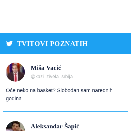
TVITOVI POZNATIH
Miša Vacić
@kazi_zivela_srbija
Oće neko na basket? Slobodan sam narednih
godina.
Aleksandar Šapić