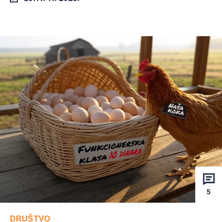
5
DRUŠTVO