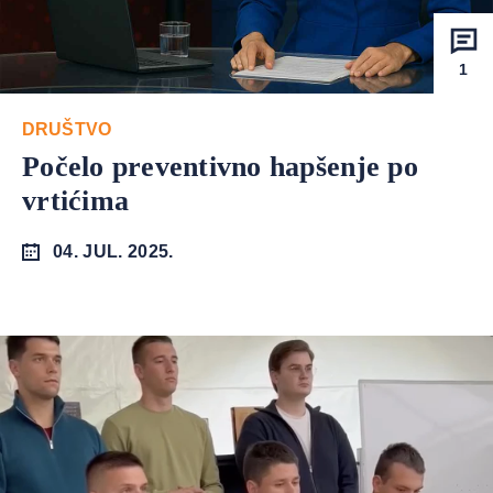
1
DRUŠTVO
Počelo preventivno hapšenje po
vrtićima
04. JUL. 2025.