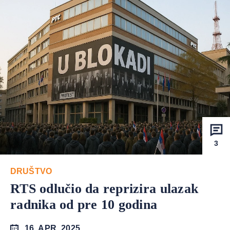
3
DRUŠTVO
RTS odlučio da reprizira ulazak
radnika od pre 10 godina
16. APR. 2025.