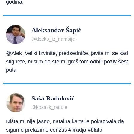
godina.
Aleksandar Šapić
@decko_iz_nambije
@Alek_Veliki Izvinite, predsedniče, javite mi se kad
stignete, mislim da ste mi greškom odbili poziv šest
puta
Saša Radulović
@kosmik_radule
Ništa mi nije jasno, natalna karta je pokazivala da
sigurno prelazimo cenzus #kradja #blato