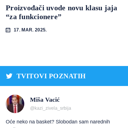
Proizvođači uvode novu klasu jaja
“za funkcionere”
17. MAR. 2025.
TVITOVI POZNATIH
Miša Vacić
@kazi_zivela_srbija
Oće neko na basket? Slobodan sam narednih