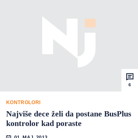
6
KONTROLORI
Najviše dece želi da postane BusPlus
kontrolor kad poraste
01. MAJ. 2013.