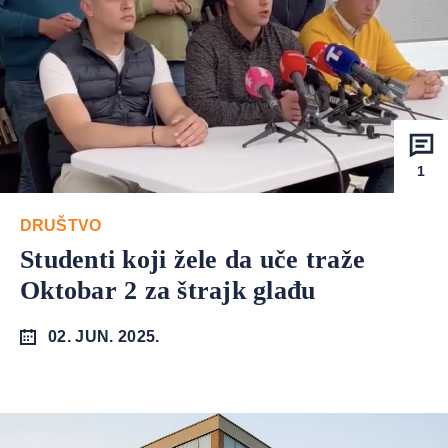
1
DRUŠTVO
Studenti koji žele da uče traže
Oktobar 2 za štrajk glađu
02. JUN. 2025.