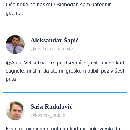
Oće neko na basket? Slobodan sam narednih
godina.
Aleksandar Šapić
@decko_iz_nambije
@Alek_Veliki Izvinite, predsedniče, javite mi se kad
stignete, mislim da ste mi greškom odbili poziv šest
puta
Saša Radulović
@kosmik_radule
Ništa mi nije jasno, natalna karta je pokazivala da