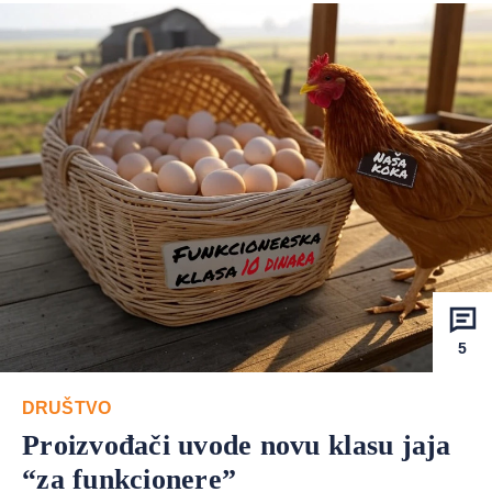
5
DRUŠTVO
Proizvođači uvode novu klasu jaja
“za funkcionere”