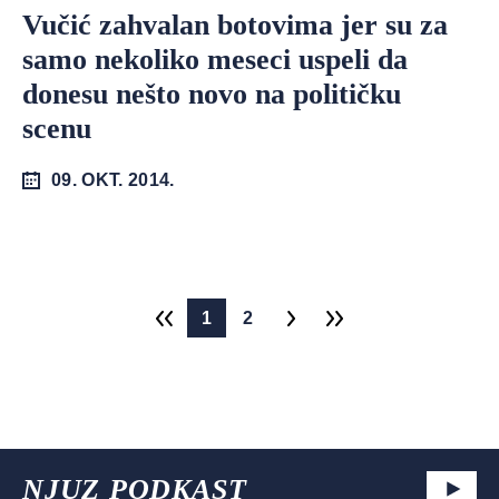
Vučić zahvalan botovima jer su za
samo nekoliko meseci uspeli da
donesu nešto novo na političku
scenu
09. OKT. 2014.
1
2
NJUZ PODKAST