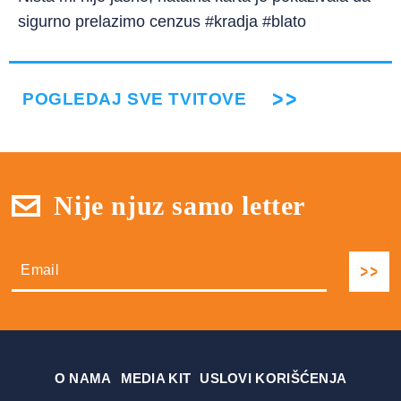
sigurno prelazimo cenzus #kradja #blato
POGLEDAJ SVE TVITOVE
Nije njuz samo letter
О NAMA
MEDIA KIT
USLOVI KORIŠĆENJA