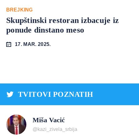
BREJKING
Skupštinski restoran izbacuje iz
ponude dinstano meso
17. MAR. 2025.
TVITOVI POZNATIH
Miša Vacić
@kazi_zivela_srbija