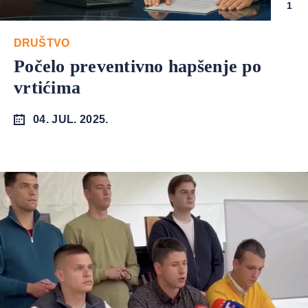
1
DRUŠTVO
Počelo preventivno hapšenje po
vrtićima
04. JUL. 2025.