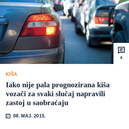
4
KIŠA
Iako nije pala prognozirana kiša
vozači za svaki slučaj napravili
zastoj u saobraćaju
08. MAJ. 2015.