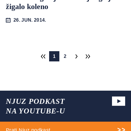
žigalo koleno
26. JUN. 2014.
1
2
NJUZ PODKAST
NA YOUTUBE-U
Prati Njuz podkast