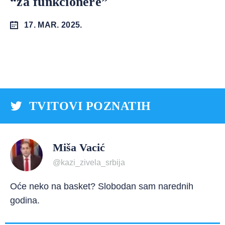
“za funkcionere”
17. MAR. 2025.
TVITOVI POZNATIH
Miša Vacić
@kazi_zivela_srbija
Oće neko na basket? Slobodan sam narednih
godina.