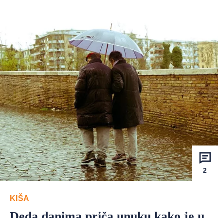
2
KIŠA
Deda danima priča unuku kako je u