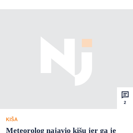
2
KIŠA
Meteorolog najavio kišu jer ga je