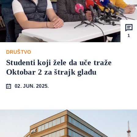
1
DRUŠTVO
Studenti koji žele da uče traže
Oktobar 2 za štrajk glađu
02. JUN. 2025.