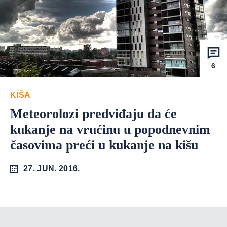
6
KIŠA
Meteorolozi predviđaju da će
kukanje na vrućinu u popodnevnim
časovima preći u kukanje na kišu
27. JUN. 2016.