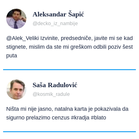
Aleksandar Šapić
@decko_iz_nambije
@Alek_Veliki Izvinite, predsedniče, javite mi se kad
stignete, mislim da ste mi greškom odbili poziv šest
puta
Saša Radulović
@kosmik_radule
Ništa mi nije jasno, natalna karta je pokazivala da
sigurno prelazimo cenzus #kradja #blato