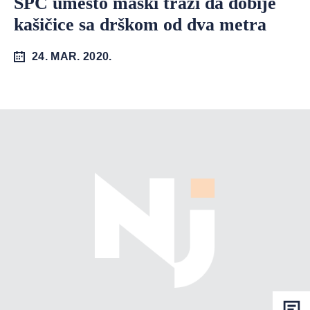
SPC umesto maski traži da dobije
kašičice sa drškom od dva metra
24. MAR. 2020.