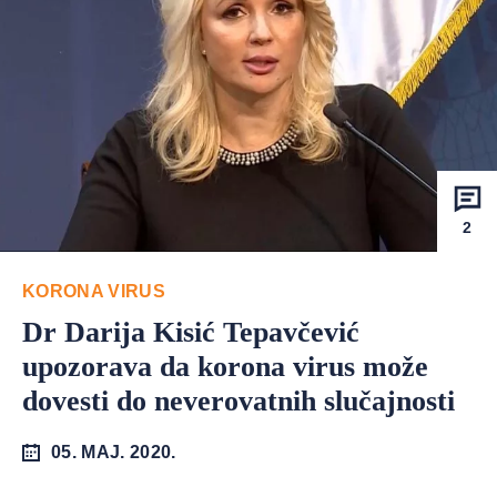
2
KORONA VIRUS
Dr Darija Kisić Tepavčević
upozorava da korona virus može
dovesti do neverovatnih slučajnosti
05. MAJ. 2020.