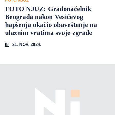
FOTO NJUZ
FOTO NJUZ: Gradonačelnik
Beograda nakon Vesićevog
hapšenja okačio obaveštenje na
ulaznim vratima svoje zgrade
21. NOV. 2024.