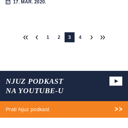
17. MAR. 2020.
1
2
3
4
NJUZ PODKAST
NA YOUTUBE-U
Prati Njuz podkast