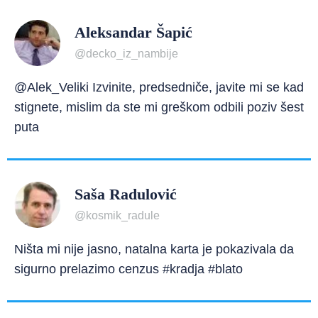
Aleksandar Šapić
@decko_iz_nambije
@Alek_Veliki Izvinite, predsedniče, javite mi se kad
stignete, mislim da ste mi greškom odbili poziv šest
puta
Saša Radulović
@kosmik_radule
Ništa mi nije jasno, natalna karta je pokazivala da
sigurno prelazimo cenzus #kradja #blato