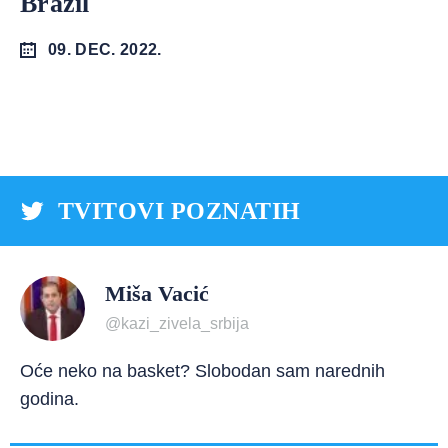
Brazil
09. DEC. 2022.
TVITOVI POZNATIH
Miša Vacić
@kazi_zivela_srbija
Oće neko na basket? Slobodan sam narednih
godina.