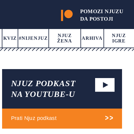
POMOZI NJUZU
DA POSTOJI
NJUZ
NJUZ
KVIZ
#NIJENJUZ
ARHIVA
ŽENA
IGRE
NJUZ PODKAST
NA YOUTUBE-U
Prati Njuz podkast