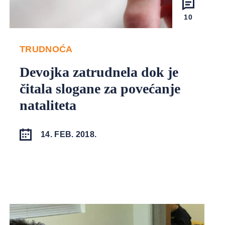
10
TRUDNOĆA
Devojka zatrudnela dok je
čitala slogane za povećanje
nataliteta
14. FEB. 2018.