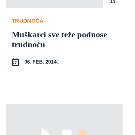
13
TRUDNOĆA
Muškarci sve teže podnose
trudnoću
06. FEB. 2014.