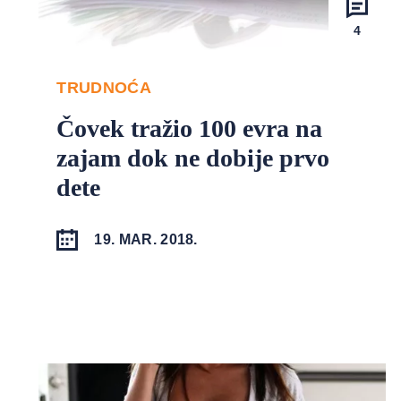
4
TRUDNOĆA
Čovek tražio 100 evra na
zajam dok ne dobije prvo
dete
19. MAR. 2018.