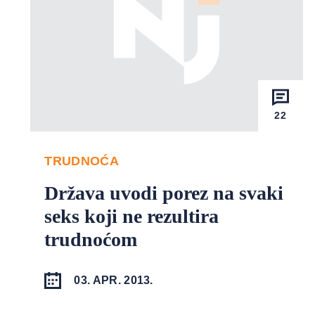
22
TRUDNOĆA
Država uvodi porez na svaki
seks koji ne rezultira
trudnoćom
03. APR. 2013.