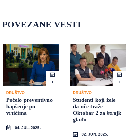
POVEZANE VESTI
1
1
DRUŠTVO
DRUŠTVO
Počelo preventivno
Studenti koji žele
hapšenje po
da uče traže
vrtićima
Oktobar 2 za štrajk
glađu
04. JUL. 2025.
02. JUN. 2025.