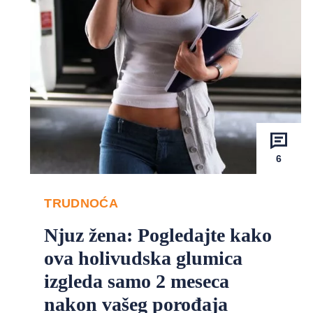
6
TRUDNOĆA
Njuz žena: Pogledajte kako
ova holivudska glumica
izgleda samo 2 meseca
nakon vašeg porođaja