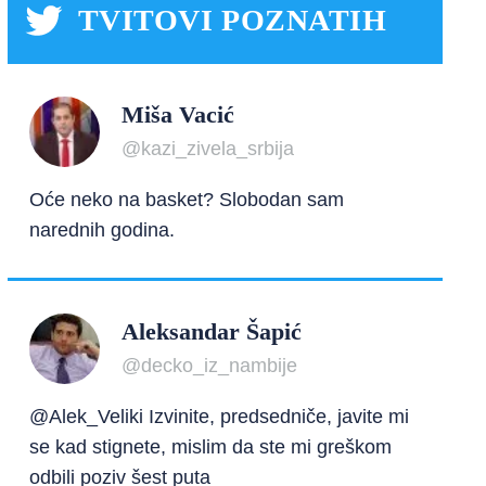
TVITOVI POZNATIH
Miša Vacić
@kazi_zivela_srbija
Oće neko na basket? Slobodan sam
narednih godina.
Aleksandar Šapić
@decko_iz_nambije
@Alek_Veliki Izvinite, predsedniče, javite mi
se kad stignete, mislim da ste mi greškom
odbili poziv šest puta