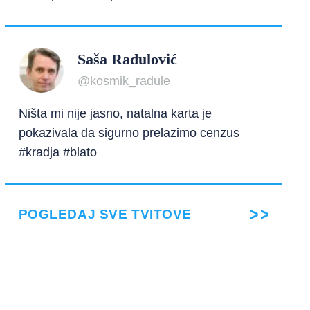
Saša Radulović
@kosmik_radule
Ništa mi nije jasno, natalna karta je
pokazivala da sigurno prelazimo cenzus
#kradja #blato
POGLEDAJ SVE TVITOVE