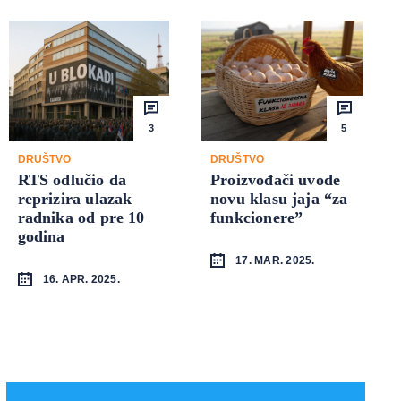
3
5
DRUŠTVO
DRUŠTVO
RTS odlučio da
Proizvođači uvode
reprizira ulazak
novu klasu jaja “za
radnika od pre 10
funkcionere”
godina
17. MAR. 2025.
16. APR. 2025.