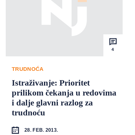
4
TRUDNOĆA
Istraživanje: Prioritet
prilikom čekanja u redovima
i dalje glavni razlog za
trudnoću
28. FEB. 2013.