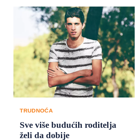
TRUDNOĆA
Sve više budućih roditelja
želi da dobije