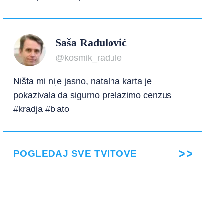
Saša Radulović
@kosmik_radule
Ništa mi nije jasno, natalna karta je
pokazivala da sigurno prelazimo cenzus
#kradja #blato
POGLEDAJ SVE TVITOVE