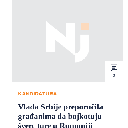
9
KANDIDATURA
Vlada Srbije preporučila
građanima da bojkotuju
šverc ture u Rumuniji