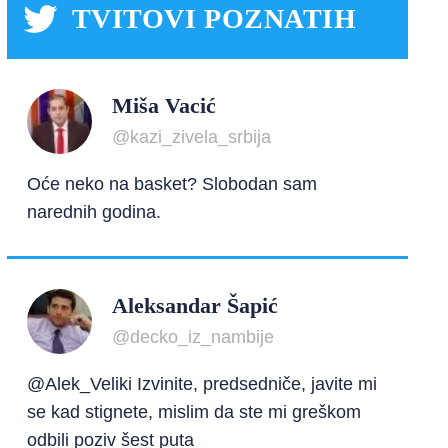
TVITOVI POZNATIH
Miša Vacić
@kazi_zivela_srbija
Oće neko na basket? Slobodan sam
narednih godina.
Aleksandar Šapić
@decko_iz_nambije
@Alek_Veliki Izvinite, predsedniče, javite mi
se kad stignete, mislim da ste mi greškom
odbili poziv šest puta