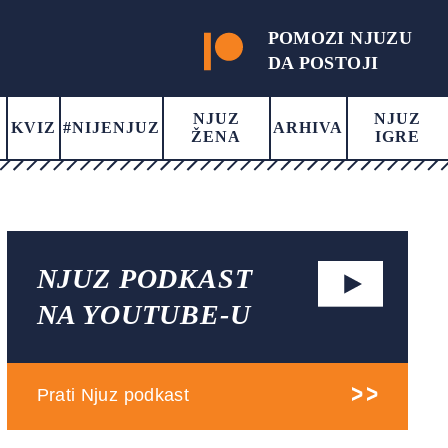
POMOZI NJUZU
DA POSTOJI
NJUZ
NJUZ
KVIZ
#NIJENJUZ
ARHIVA
ŽENA
IGRE
NJUZ PODKAST
NA YOUTUBE-U
Prati Njuz podkast