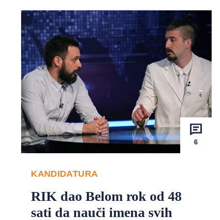
6
KANDIDATURA
RIK dao Belom rok od 48
sati da nauči imena svih