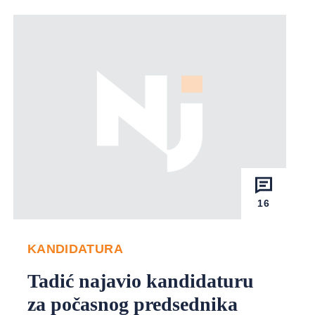
16
KANDIDATURA
Tadić najavio kandidaturu
za počasnog predsednika