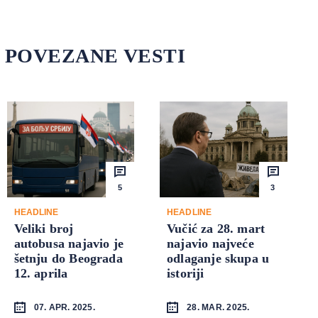
POVEZANE VESTI
5
3
HEADLINE
HEADLINE
Veliki broj
Vučić za 28. mart
autobusa najavio je
najavio najveće
šetnju do Beograda
odlaganje skupa u
12. aprila
istoriji
07. APR. 2025.
28. MAR. 2025.