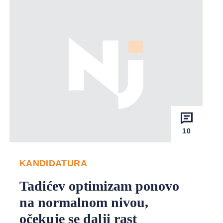
10
KANDIDATURA
Tadićev optimizam ponovo
na normalnom nivou,
očekuje se dalji rast